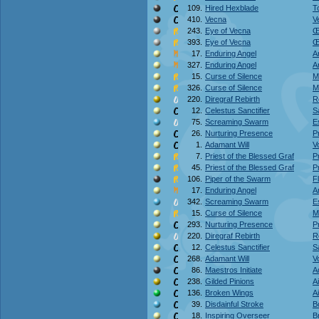
109.
Hired Hexblade
T
410.
Vecna
V
243.
Eye of Vecna
Œ
393.
Eye of Vecna
Œ
17.
Enduring Angel
A
327.
Enduring Angel
A
15.
Curse of Silence
M
326.
Curse of Silence
M
220.
Diregraf Rebirth
R
12.
Celestus Sanctifier
S
75.
Screaming Swarm
E
26.
Nurturing Presence
P
1.
Adamant Will
Vo
7.
Priest of the Blessed Graf
P
45.
Priest of the Blessed Graf
P
106.
Piper of the Swarm
F
17.
Enduring Angel
A
342.
Screaming Swarm
E
15.
Curse of Silence
M
293.
Nurturing Presence
P
220.
Diregraf Rebirth
R
12.
Celestus Sanctifier
S
268.
Adamant Will
Vo
86.
Maestros Initiate
A
238.
Gilded Pinions
A
136.
Broken Wings
A
39.
Disdainful Stroke
B
18.
Inspiring Overseer
B