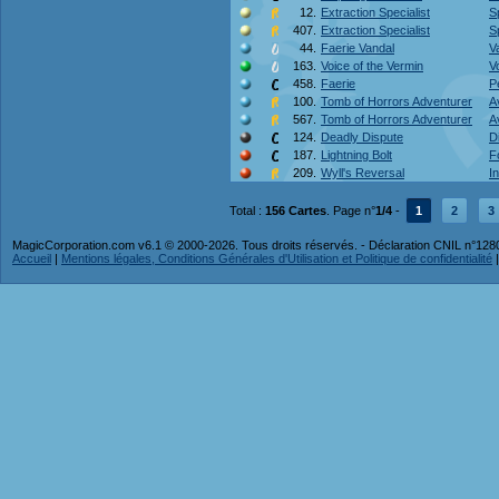
12.
Extraction Specialist
S
407.
Extraction Specialist
S
44.
Faerie Vandal
V
163.
Voice of the Vermin
V
458.
Faerie
P
100.
Tomb of Horrors Adventurer
A
567.
Tomb of Horrors Adventurer
A
124.
Deadly Dispute
D
187.
Lightning Bolt
F
209.
Wyll's Reversal
I
Total :
156 Cartes
. Page n°
1/4
-
1
2
3
MagicCorporation.com v6.1 © 2000-2026. Tous droits réservés. - Déclaration CNIL n°12
Accueil
|
Mentions légales, Conditions Générales d'Utilisation et Politique de confidentialité