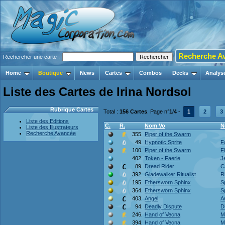
Recherche A
Rechercher une carte :
Home
Boutique
News
Cartes
Combos
Decks
Analys
Liste des Cartes de Irina Nordsol
Rubrique Cartes
Total :
156 Cartes
. Page n°
1/4
-
1
2
3
Liste des Editions
C.
R.
Nom Vo
N
Liste des Illustrateurs
Recherche Avancée
355.
Piper of the Swarm
49.
Hypnotic Sprite
F
100.
Piper of the Swarm
F
402.
Token - Faerie
J
89.
Dread Rider
Ca
392.
Gladewalker Ritualist
R
195.
Ethersworn Sphinx
S
364.
Ethersworn Sphinx
S
403.
Angel
A
94.
Deadly Dispute
D
246.
Hand of Vecna
M
394.
Hand of Vecna
M