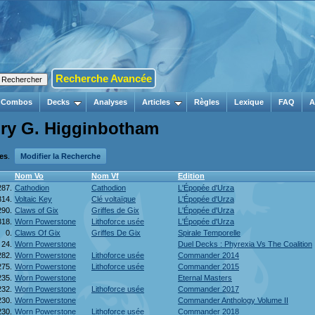
Recherche Avancée
Combos
Decks
Analyses
Articles
Règles
Lexique
FAQ
A
nry G. Higginbotham
tes
.
Modifier la Recherche
Nom Vo
Nom Vf
Edition
287.
Cathodion
Cathodion
L'Épopée d'Urza
314.
Voltaic Key
Clé voltaïque
L'Épopée d'Urza
290.
Claws of Gix
Griffes de Gix
L'Épopée d'Urza
318.
Worn Powerstone
Lithoforce usée
L'Épopée d'Urza
0.
Claws Of Gix
Griffes De Gix
Spirale Temporelle
24.
Worn Powerstone
Duel Decks : Phyrexia Vs The Coalition
282.
Worn Powerstone
Lithoforce usée
Commander 2014
275.
Worn Powerstone
Lithoforce usée
Commander 2015
235.
Worn Powerstone
Eternal Masters
232.
Worn Powerstone
Lithoforce usée
Commander 2017
230.
Worn Powerstone
Commander Anthology Volume II
230.
Worn Powerstone
Lithoforce usée
Commander 2018