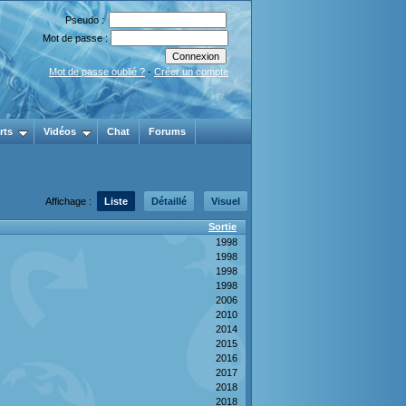
Pseudo :
Mot de passe :
Mot de passe oublié ?
-
Créer un compte
rts
Vidéos
Chat
Forums
Affichage :
Liste
Détaillé
Visuel
Sortie
1998
1998
1998
1998
2006
2010
2014
2015
2016
2017
2018
2018