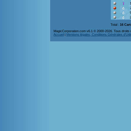
Total :
16 Car
MagicCorporation.com v6.1 © 2000-2026. Tous droits 
Accueil
|
Mentions légales, Conditions Générales d'Utilis