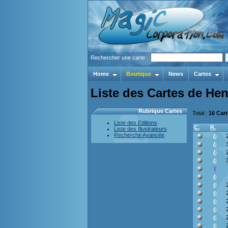
Rechercher une carte :
Home
Boutique
News
Cartes
Liste des Cartes de He
Rubrique Cartes
Total :
16 Car
Liste des Editions
C.
R.
Liste des Illustrateurs
Recherche Avancée