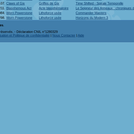
107.
Claws of Gix
Griffes de Gix
Time Shifted - Spirale Temporelle
211.
Blasphemous Act
Acte blasphématoire
Le Seigneur des Anneaux : chroniques 
984.
Worn Powerstone
Lithoforce usée
Commander Masters
298.
Worn Powerstone
Lithoforce usée
Horizons du Modern 3
tes
.
réservés. - Déclaration CNIL n°1280329
ation et Politique de confidentialité
|
Nous Contacter
|
Aide