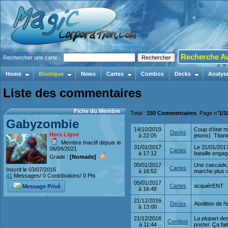
Recherche A
Rechercher une carte :
Home
Boutique
News
Cartes
Combos
Decks
Analys
Liste des commentaires
Fiche du Membre
Total :
150 Commentaires
. Page n°
1/1
Gabyzombie
14/10/2019
Coup d'état m
Decks
Hors Ligne
à 22:05
jetons) Titani
Membre Inactif depuis le
31/01/2017
Le 31/01/2017 
06/04/2021
Cartes
à 17:12
bataille engag
Grade :
[Nomade]
05/01/2017
Une cascade, 
Cartes
Inscrit le 03/07/2016
à 16:52
marche plus d
41
Messages/ 0 Contributions/ 0 Pts
05/01/2017
Cartes
acquièrENT
Message Privé
à 16:48
21/12/2016
Decks
Abolition de l
à 13:00
21/12/2016
La plupart de
Combos
à 11:44
poster. Ça fait