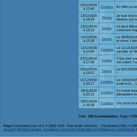
20/12/2016
Combos
En effet ça n
à 12:40
13/12/2016
Je suis d'acco
Decks
à 19:24
Markov (ça se
13/12/2016
Le deck Bless
Decks
à 19:18
communs frap
11/12/2016
Le 30/06/2016 
Decks
à 13:28
et virent 1 li
11/12/2016
Le 11/12/2016 
Combos
à 13:04
sacrifier un B
07/12/2016
C'est cher no
Cartes
à 17:04
est coloré ? 
03/12/2016
Le 02/12/2016
Decks
à 13:53
!
01/12/2016
Le 15/03/2015 
Combos
à 20:17
avait écrit ..
29/11/2016
Il y existe b
Combos
à 20:31
demandent troi
29/11/2016
Combos
Oui, Kron l'a 
à 20:28
Total :
150 Commentaires
. Page n°
1/1
MagicCorporation.com v6.1 © 2000-2026. Tous droits réservés. - Déclaration CNIL n°12
Accueil
|
Mentions légales, Conditions Générales d'Utilisation et Politique de confidentialité