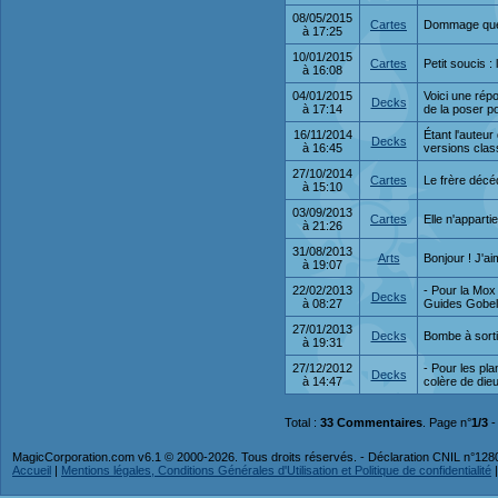
08/05/2015
Cartes
Dommage que l
à 17:25
10/01/2015
Cartes
Petit soucis :
à 16:08
04/01/2015
Voici une rép
Decks
à 17:14
de la poser po
16/11/2014
Étant l'auteur
Decks
à 16:45
versions clas
27/10/2014
Cartes
Le frère décé
à 15:10
03/09/2013
Cartes
Elle n'apparti
à 21:26
31/08/2013
Arts
Bonjour ! J'a
à 19:07
22/02/2013
- Pour la Mox
Decks
à 08:27
Guides Gobeli
27/01/2013
Decks
Bombe à sorti
à 19:31
27/12/2012
- Pour les pla
Decks
à 14:47
colère de dieu
Total :
33 Commentaires
. Page n°
1/3
MagicCorporation.com v6.1 © 2000-2026. Tous droits réservés. - Déclaration CNIL n°12
Accueil
|
Mentions légales, Conditions Générales d'Utilisation et Politique de confidentialité