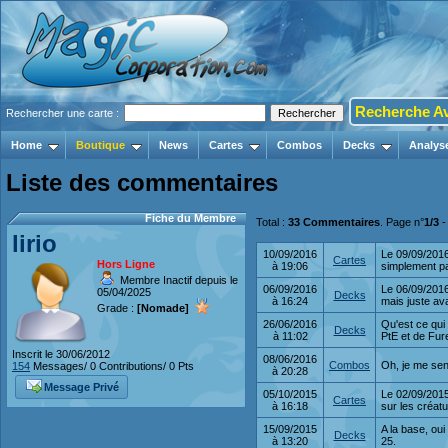
Recherche A
Rechercher une carte :
Home
Boutique
News
Cartes
Combos
Decks
Analys
Liste des commentaires
Fiche du Membre
Total :
33 Commentaires
. Page n°
1/3
lirio
10/09/2016
Le 09/09/2016 
Cartes
Hors Ligne
à 19:06
simplement pa
Membre Inactif depuis le
06/09/2016
Le 06/09/2016 
05/04/2025
Decks
à 16:24
mais juste ava
Grade :
[Nomade]
26/06/2016
Qu'est ce qui
Decks
à 11:02
PtE et de Fure
Inscrit le 30/06/2012
08/06/2016
Combos
Oh, je me sens 
154
Messages/ 0 Contributions/ 0 Pts
à 20:28
Message Privé
05/10/2015
Le 02/09/2015
Cartes
à 16:18
sur les créatu
15/09/2015
A la base, ou
Decks
à 13:20
25.