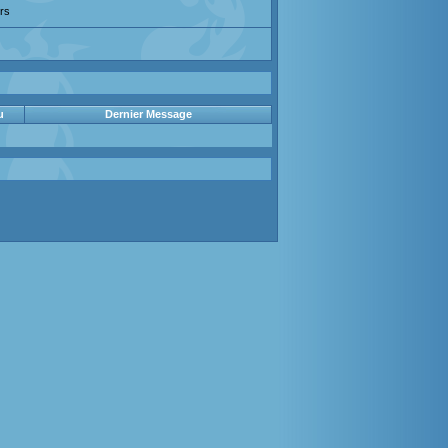
rs
u
Dernier Message