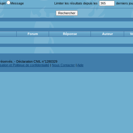
Sujet
Message
Limiter les résultats depuis les
derniers jou
Forum
Réponse
Auteur
V
réservés. - Déclaration CNIL n°1280329
ation et Politique de confidentialité
|
Nous Contacter
|
Aide