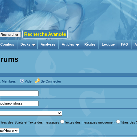
Recherche Avancée
Combos
Decks
Analyses
Articles
Règles
Lexique
FAQ
A
orums
es Membres
Aide
Se Connecter
Titres des Sujets et Texte des messages
Textes des messages uniquement
Titres des