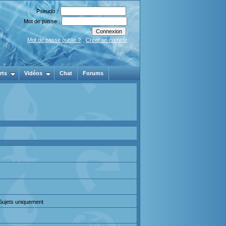
Pseudo :
Mot de passe :
Mot de passe oublié ?
-
Créer un compte
rts
Vidéos
Chat
Forums
 Sujets uniquement