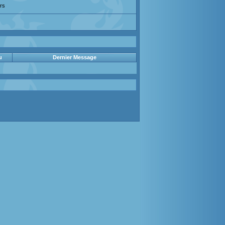
rs
u
Dernier Message