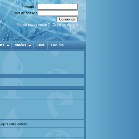
Pseudo :
Mot de passe :
Mot de passe oublié ?
-
Créer un compte
rts
Vidéos
Chat
Forums
 Sujets uniquement