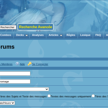
Recherche Avancée
Combos
Decks
Analyses
Articles
Règles
Lexique
FAQ
A
orums
es Membres
Aide
Se Connecter
Titres des Sujets et Texte des messages
Textes des messages uniquement
Titres des