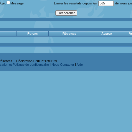
Sujet
Message
Limiter les résultats depuis les
derniers jou
Forum
Réponse
Auteur
V
réservés. - Déclaration CNIL n°1280329
ation et Politique de confidentialité
|
Nous Contacter
|
Aide