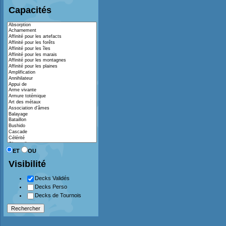
Capacités
ET
OU
Visibilité
Decks Validés
Decks Perso
Decks de Tournois