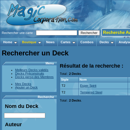
Recherche A
Rechercher une carte :
Home
Boutique
News
Cartes
Combos
Decks
Analys
Rechercher un Deck
Menu
Résultat de la recherche :
Meilleurs Decks validés
Decks Préconstruits
Total :
2 Decks
.
Decks perso des Membres
Sigle
Nom
Mes Decks
T2
Esper Spirit
Ajouter un Deck
T2
Tempered Steel
Recherche
Total :
2 Decks
.
Nom du Deck
Auteur