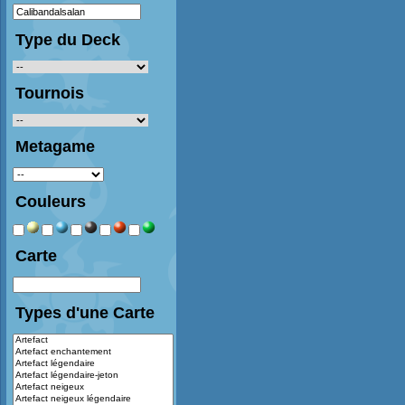
Type du Deck
Tournois
Metagame
Couleurs
Carte
Types d'une Carte