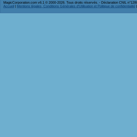
MagicCorporation.com v6.1 © 2000-2026. Tous droits réservés. - Déclaration CNIL n°12
Accueil
|
Mentions légales, Conditions Générales d'Utilisation et Politique de confidentialité