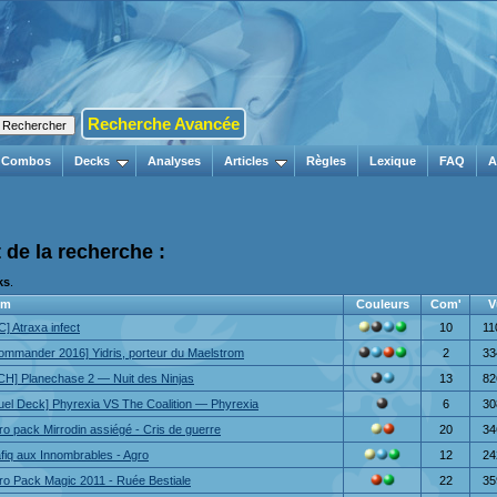
Recherche Avancée
Combos
Decks
Analyses
Articles
Règles
Lexique
FAQ
A
 de la recherche :
ks
.
om
Couleurs
Com'
V
C] Atraxa infect
10
11
ommander 2016] Yidris, porteur du Maelstrom
2
33
CH] Planechase 2 — Nuit des Ninjas
13
82
uel Deck] Phyrexia VS The Coalition — Phyrexia
6
30
tro pack Mirrodin assiégé - Cris de guerre
20
34
fiq aux Innombrables - Agro
12
24
tro Pack Magic 2011 - Ruée Bestiale
22
35