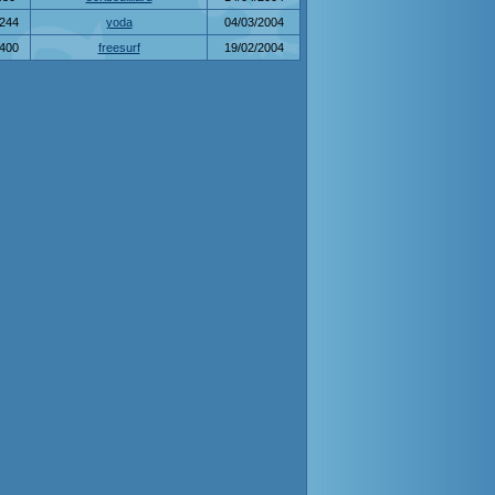
244
yoda
04/03/2004
400
freesurf
19/02/2004