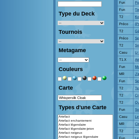
Fun
Po
Fun
Ti
Type du Deck
T2
Ko
Préco
[P
Tournois
T2
Gé
Préco
Sp
T2
Sn
Metagame
Casu
U-
T1.X
At
Fun
Mo
Couleurs
MR
J'
Fun
Se
Carte
T2
Te
T2
Cr
T2
Qu
Types d'une Carte
Fun
So
Casu
Le
MR
Ci
T2
De
Fun
Le