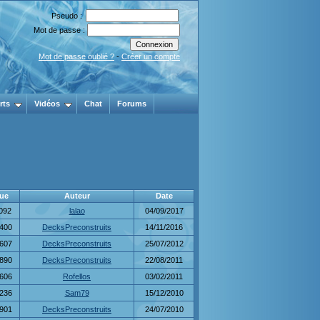
Pseudo :
Mot de passe :
Mot de passe oublié ?
-
Créer un compte
rts
Vidéos
Chat
Forums
ue
Auteur
Date
092
lalao
04/09/2017
400
DecksPreconstruits
14/11/2016
607
DecksPreconstruits
25/07/2012
890
DecksPreconstruits
22/08/2011
606
Rofellos
03/02/2011
236
Sam79
15/12/2010
901
DecksPreconstruits
24/07/2010