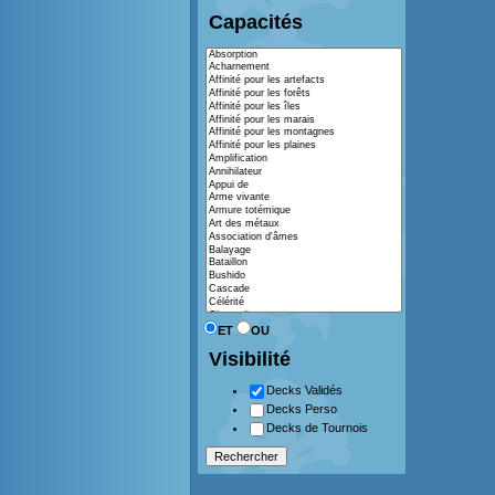
Capacités
ET
OU
Visibilité
Decks Validés
Decks Perso
Decks de Tournois