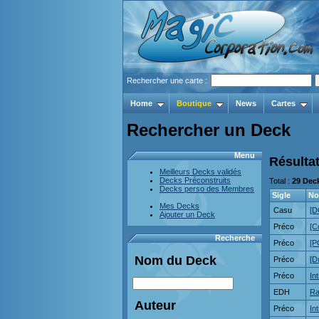
Rechercher une carte :
Home
Boutique
News
Cartes
Rechercher un Deck
Menu
Résultat
Meilleurs Decks validés
Decks Préconstruits
Total :
29 Dec
Decks perso des Membres
Sigle
N
Mes Decks
Casu
[D
Ajouter un Deck
Préco
[C
Recherche
Préco
[P
Nom du Deck
Préco
[D
Préco
In
EDH
Ra
Auteur
Préco
In