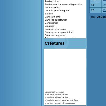
T2
(¤
T2
Pr
Total :
29 Dec
Créatures