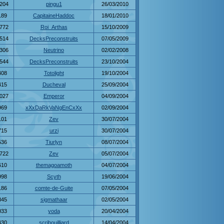
204
pingu1
26/03/2010
189
CapitaineHaddoc
18/01/2010
772
Roi_Arthas
15/10/2009
514
DecksPreconstruits
07/05/2009
306
Neutrino
02/02/2008
544
DecksPreconstruits
23/10/2004
408
Totolight
19/10/2004
415
Ducheval
25/09/2004
027
Emperor
04/09/2004
969
xXxDaRkVaNgEnCxXx
02/09/2004
101
Zev
30/07/2004
715
urzi
30/07/2004
536
Tiurlyn
08/07/2004
722
Zev
05/07/2004
610
themagoamoth
04/07/2004
998
Scyth
19/06/2004
186
comte-de-Guite
07/05/2004
845
sigmathaar
02/05/2004
033
yoda
20/04/2004
430
scribouilliard
14/04/2004