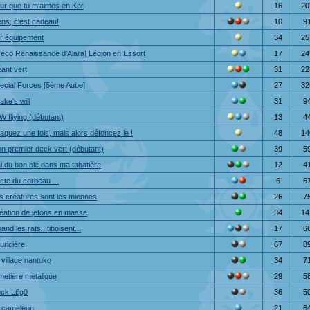
ur que tu m'aimes en Kor
16
20
ens, c'est cadeau!
10
9
r équipement
34
25
réco Renaissance d'Alara] Légion en Essort
17
24
ant vert
31
22
ecial Forces [5ème Aube]
27
32
ake's will
31
9
W fliying (débutant)
13
4
taquez une fois, mais alors défoncez le !
48
14
n premier deck vert (débutant)
39
5
ai du bon blé dans ma tabatière
12
4
cte du corbeau ...
6
6
s créatures sont les miennes
26
7
éation de jetons en masse
34
14
and les rats...tiboisent...
17
6
uricière
67
8
 village nantuko
34
7
metière métalique
29
5
ck L£g0
36
5
 cameleon.
21
6