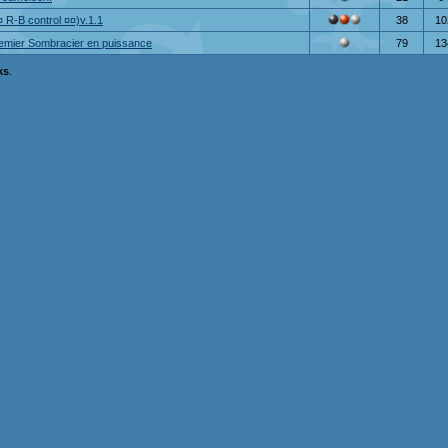
¤ R-B control ¤¤)v.1.1
38
10
emier Sombracier en puissance
79
13
ks
.