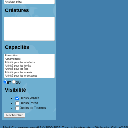
Créatures
Capacités
ET
OU
Visibilité
Decks Validés
Decks Perso
Decks de Tournois
MagicCorporation.com v6.1 © 2000-2026. Tous droits réservés. - Déclaration CNIL n°12