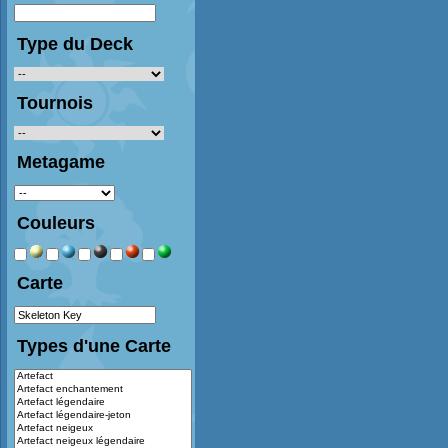
Type du Deck
Tournois
Metagame
Couleurs
Carte
Types d'une Carte