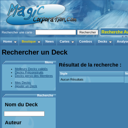
Recherche A
Rechercher une carte :
Home
Boutique
News
Cartes
Combos
Decks
Analys
Rechercher un Deck
Menu
Résultat de la recherche :
Meilleurs Decks validés
Decks Préconstruits
Sigle
N
Decks perso des Membres
Aucun Résultats
Mes Decks
Ajouter un Deck
Recherche
Nom du Deck
Auteur