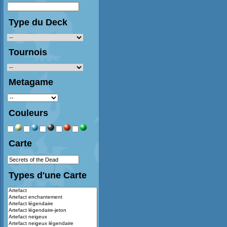
Type du Deck
Tournois
Metagame
Couleurs
Carte
Types d'une Carte