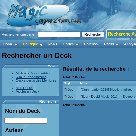
Recherche A
Rechercher une carte :
Home
Boutique
News
Cartes
Combos
Decks
Analys
Rechercher un Deck
Menu
Résultat de la recherche :
Meilleurs Decks validés
Decks Préconstruits
Total :
2 Decks
.
Decks perso des Membres
Sigle
Nom
Mes Decks
Préco
[Commander 2019] Mystic Intellect
Ajouter un Deck
Préco
[Event Deck] Magic 2013 — Douce 
Recherche
Total :
2 Decks
.
Nom du Deck
Auteur