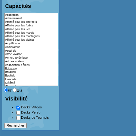
Capacités
ET
OU
Visibilité
Decks Validés
Decks Perso
Decks de Tournois