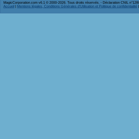
MagicCorporation.com v6.1 © 2000-2026. Tous droits réservés. - Déclaration CNIL n°12
Accueil
|
Mentions légales, Conditions Générales d'Utilisation et Politique de confidentialité