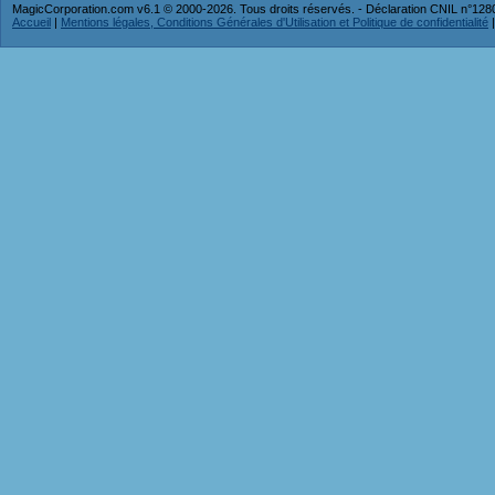
MagicCorporation.com v6.1 © 2000-2026. Tous droits réservés. - Déclaration CNIL n°12
Accueil
|
Mentions légales, Conditions Générales d'Utilisation et Politique de confidentialité