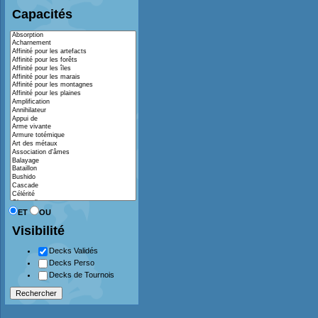
Capacités
ET
OU
Visibilité
Decks Validés
Decks Perso
Decks de Tournois