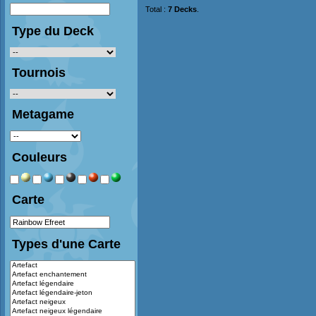
Total :
7 Decks
.
Type du Deck
Tournois
Metagame
Couleurs
Carte
Types d'une Carte