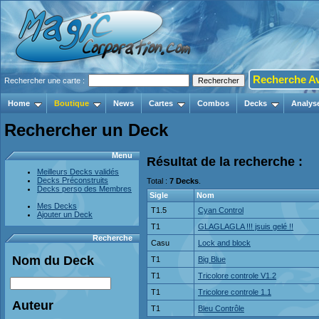
Recherche A
Rechercher une carte :
Home
Boutique
News
Cartes
Combos
Decks
Analys
Rechercher un Deck
Menu
Résultat de la recherche :
Meilleurs Decks validés
Decks Préconstruits
Total :
7 Decks
.
Decks perso des Membres
Sigle
Nom
Mes Decks
T1.5
Cyan Control
Ajouter un Deck
T1
GLAGLAGLA !!! jsuis gelé !!
Recherche
Casu
Lock and block
Nom du Deck
T1
Big Blue
T1
Tricolore controle V1.2
T1
Tricolore controle 1.1
Auteur
T1
Bleu Contrôle