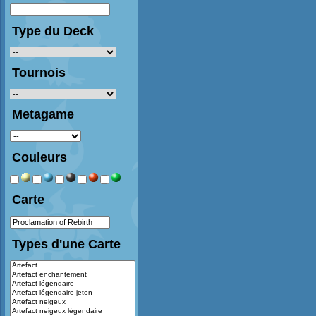
Type du Deck
Tournois
Metagame
Couleurs
Carte
Types d'une Carte