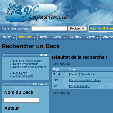
Recherche A
Rechercher une carte :
Home
Boutique
News
Cartes
Combos
Decks
Analys
Rechercher un Deck
Menu
Résultat de la recherche :
Meilleurs Decks validés
Decks Préconstruits
Total :
3 Decks
.
Decks perso des Membres
Sigle
Nom
Mes Decks
T1.M
[Modern] Gain de vie
Ajouter un Deck
EDH
Ghost Council of Orzhova
Recherche
T2
Perpetuel martyr
Nom du Deck
Total :
3 Decks
.
Auteur