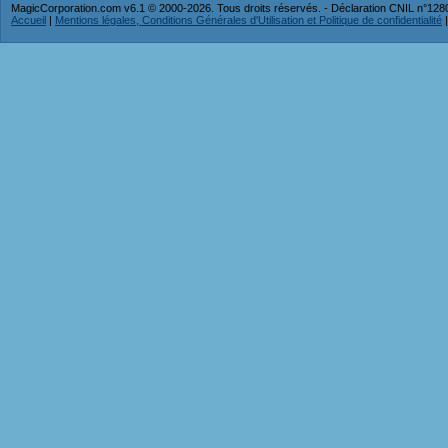
MagicCorporation.com v6.1 © 2000-2026. Tous droits réservés. - Déclaration CNIL n°12
Accueil
|
Mentions légales, Conditions Générales d'Utilisation et Politique de confidentialité