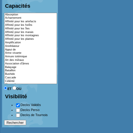
Capacités
ET
OU
Visibilité
Decks Validés
Decks Perso
Decks de Tournois