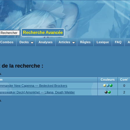
Recherche Avancée
Combos
Decks
Analyses
Articles
Règles
Lexique
FAQ
A
 de la recherche :
s
.
om
Couleurs
Com'
mmander New Capenna — Bedecked Brockers
0
laneswalker Deck] Amonkhet — Liliana, Death Wielder
2
s
.