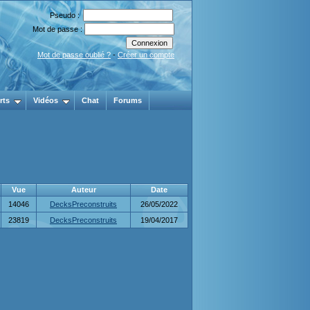
Pseudo :
Mot de passe :
Mot de passe oublié ?
-
Créer un compte
rts
Vidéos
Chat
Forums
Vue
Auteur
Date
14046
DecksPreconstruits
26/05/2022
23819
DecksPreconstruits
19/04/2017