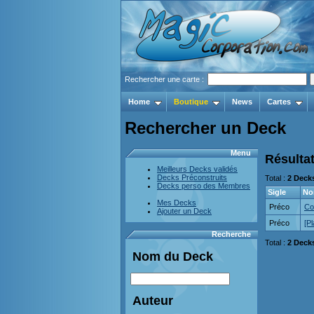
Rechercher une carte :
Home
Boutique
News
Cartes
Rechercher un Deck
Menu
Résultat
Meilleurs Decks validés
Decks Préconstruits
Total :
2 Deck
Decks perso des Membres
Sigle
N
Mes Decks
Préco
Co
Ajouter un Deck
Préco
[P
Recherche
Total :
2 Deck
Nom du Deck
Auteur