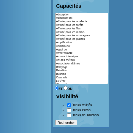
Capacités
ET
OU
Visibilité
Decks Validés
Decks Perso
Decks de Tournois