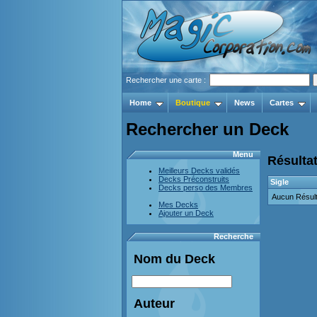
Rechercher une carte :
Home
Boutique
News
Cartes
Rechercher un Deck
Menu
Résultat
Meilleurs Decks validés
Decks Préconstruits
Sigle
Decks perso des Membres
Aucun Résult
Mes Decks
Ajouter un Deck
Recherche
Nom du Deck
Auteur