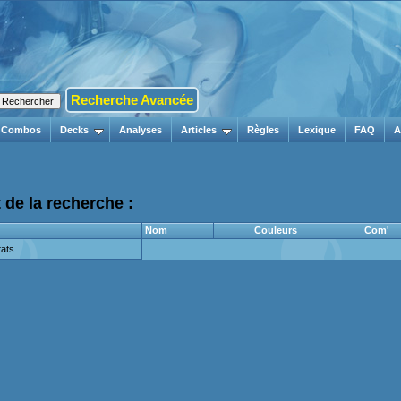
Recherche Avancée
Combos
Decks
Analyses
Articles
Règles
Lexique
FAQ
A
 de la recherche :
Nom
Couleurs
Com'
ats