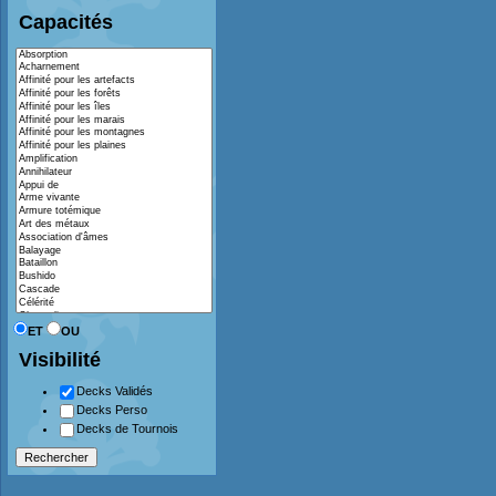
Capacités
ET
OU
Visibilité
Decks Validés
Decks Perso
Decks de Tournois