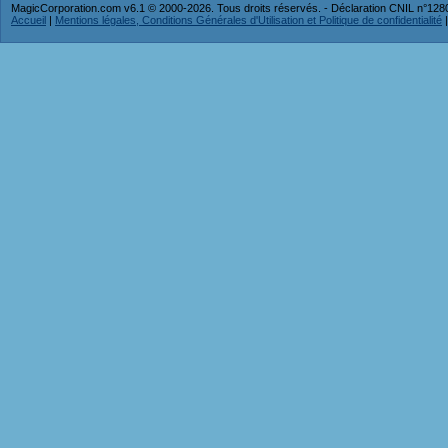
MagicCorporation.com v6.1 © 2000-2026. Tous droits réservés. - Déclaration CNIL n°12
Accueil
|
Mentions légales, Conditions Générales d'Utilisation et Politique de confidentialité