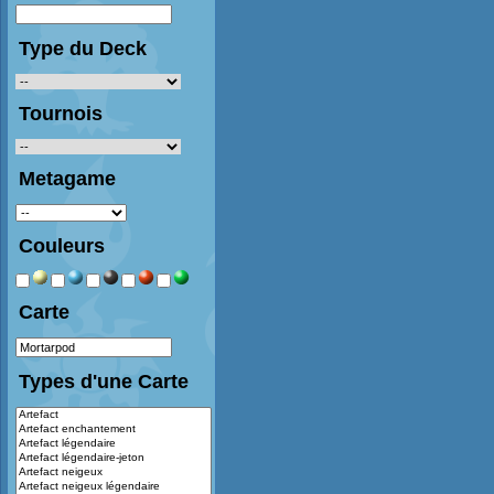
Type du Deck
Tournois
Metagame
Couleurs
Carte
Types d'une Carte