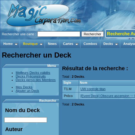
Recherche A
Rechercher une carte :
Home
Boutique
News
Cartes
Combos
Decks
Analys
Rechercher un Deck
Menu
Résultat de la recherche :
Meilleurs Decks validés
Decks Préconstruits
Total :
2 Decks
.
Decks perso des Membres
Sigle
Nom
Mes Decks
T1.M
UW controle titan
Ajouter un Deck
Préco
[Event Deck] Obscure ascension — Fi
Recherche
Total :
2 Decks
.
Nom du Deck
Auteur