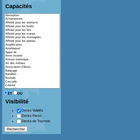
Capacités
ET
OU
Visibilité
Decks Validés
Decks Perso
Decks de Tournois