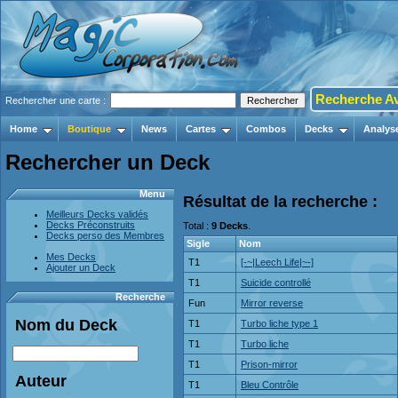
Recherche A
Rechercher une carte :
Home
Boutique
News
Cartes
Combos
Decks
Analys
Rechercher un Deck
Menu
Résultat de la recherche :
Meilleurs Decks validés
Decks Préconstruits
Total :
9 Decks
.
Decks perso des Membres
Sigle
Nom
Mes Decks
T1
[-~|Leech Life|~-]
Ajouter un Deck
T1
Suicide controllé
Recherche
Fun
Mirror reverse
Nom du Deck
T1
Turbo liche type 1
T1
Turbo liche
T1
Prison-mirror
Auteur
T1
Bleu Contrôle