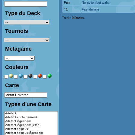
Fun
No action but walls
T1
Fast donate
Type du Deck
Total :
9 Decks
.
Tournois
Metagame
Couleurs
Carte
Types d'une Carte