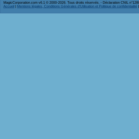
MagicCorporation.com v6.1 © 2000-2026. Tous droits réservés. - Déclaration CNIL n°12
Accueil
|
Mentions légales, Conditions Générales d'Utilisation et Politique de confidentialité