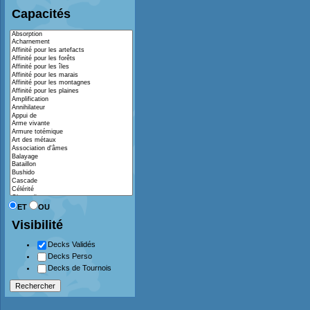
Capacités
ET
OU
Visibilité
Decks Validés
Decks Perso
Decks de Tournois