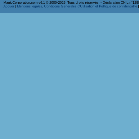
MagicCorporation.com v6.1 © 2000-2026. Tous droits réservés. - Déclaration CNIL n°12
Accueil
|
Mentions légales, Conditions Générales d'Utilisation et Politique de confidentialité