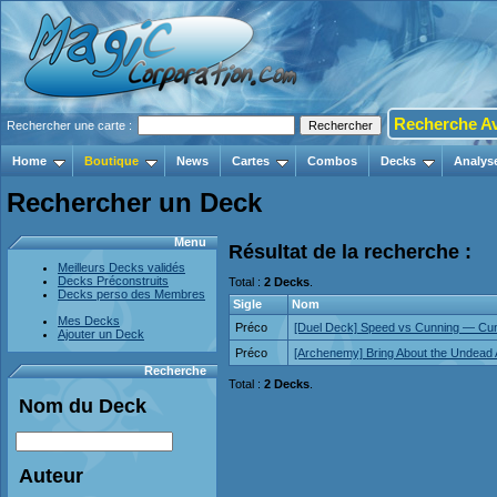
Recherche A
Rechercher une carte :
Home
Boutique
News
Cartes
Combos
Decks
Analys
Rechercher un Deck
Menu
Résultat de la recherche :
Meilleurs Decks validés
Decks Préconstruits
Total :
2 Decks
.
Decks perso des Membres
Sigle
Nom
Mes Decks
Préco
[Duel Deck] Speed vs Cunning — Cu
Ajouter un Deck
Préco
[Archenemy] Bring About the Undead
Recherche
Total :
2 Decks
.
Nom du Deck
Auteur