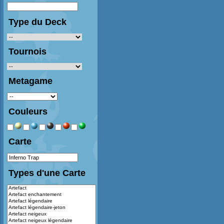
Type du Deck
Tournois
Metagame
Couleurs
Carte
Types d'une Carte