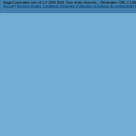
MagicCorporation.com v6.1 © 2000-2026. Tous droits réservés. - Déclaration CNIL n°12
Accueil
|
Mentions légales, Conditions Générales d'Utilisation et Politique de confidentialité