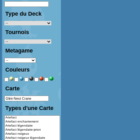
Type du Deck
Tournois
Metagame
Couleurs
Carte
Types d'une Carte