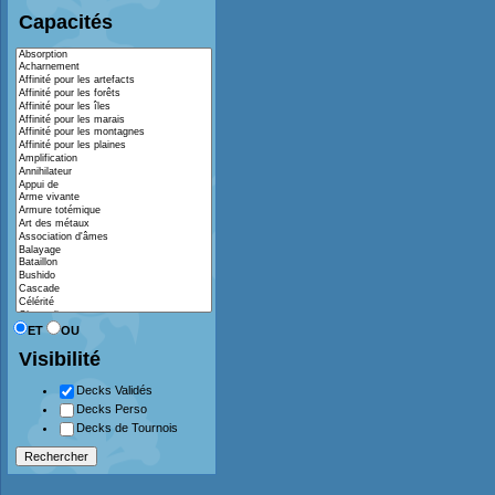
Capacités
ET
OU
Visibilité
Decks Validés
Decks Perso
Decks de Tournois