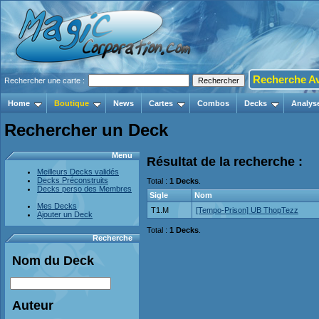
Recherche A
Rechercher une carte :
Home
Boutique
News
Cartes
Combos
Decks
Analys
Rechercher un Deck
Menu
Résultat de la recherche :
Meilleurs Decks validés
Decks Préconstruits
Total :
1 Decks
.
Decks perso des Membres
Sigle
Nom
Mes Decks
T1.M
[Tempo-Prison] UB ThopTezz
Ajouter un Deck
Total :
1 Decks
.
Recherche
Nom du Deck
Auteur