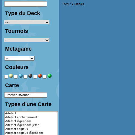
Total :
7 Decks
.
Type du Deck
Tournois
Metagame
Couleurs
Carte
Types d'une Carte