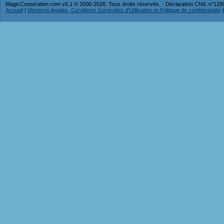
MagicCorporation.com v6.1 © 2000-2026. Tous droits réservés. - Déclaration CNIL n°12
Accueil
|
Mentions légales, Conditions Générales d'Utilisation et Politique de confidentialité