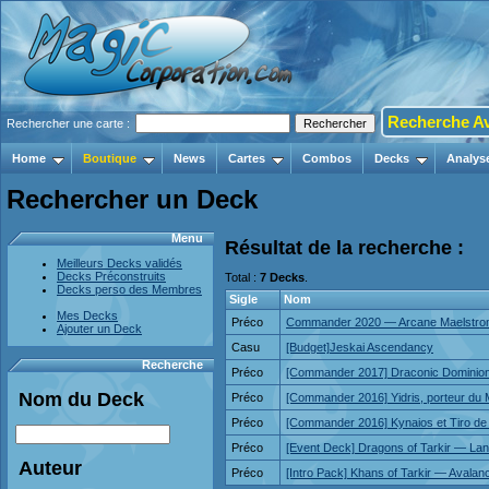
Recherche A
Rechercher une carte :
Home
Boutique
News
Cartes
Combos
Decks
Analys
Rechercher un Deck
Menu
Résultat de la recherche :
Meilleurs Decks validés
Decks Préconstruits
Total :
7 Decks
.
Decks perso des Membres
Sigle
Nom
Mes Decks
Préco
Commander 2020 — Arcane Maelstr
Ajouter un Deck
Casu
[Budget]Jeskai Ascendancy
Recherche
Préco
[Commander 2017] Draconic Dominio
Nom du Deck
Préco
[Commander 2016] Yidris, porteur du
Préco
[Commander 2016] Kynaios et Tiro de 
Préco
[Event Deck] Dragons of Tarkir — Lan
Auteur
Préco
[Intro Pack] Khans of Tarkir — Avala