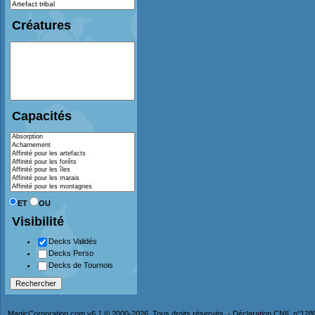
Créatures
Capacités
ET
OU
Visibilité
Decks Validés
Decks Perso
Decks de Tournois
MagicCorporation.com v6.1 © 2000-2026. Tous droits réservés. - Déclaration CNIL n°12