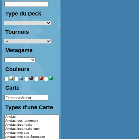
Type du Deck
Tournois
Metagame
Couleurs
Carte
Types d'une Carte