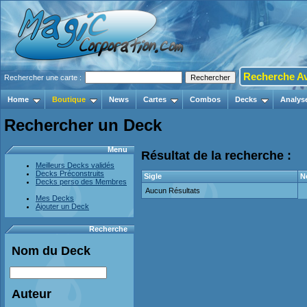
Recherche A
Rechercher une carte :
Home
Boutique
News
Cartes
Combos
Decks
Analys
Rechercher un Deck
Menu
Résultat de la recherche :
Meilleurs Decks validés
Decks Préconstruits
Sigle
N
Decks perso des Membres
Aucun Résultats
Mes Decks
Ajouter un Deck
Recherche
Nom du Deck
Auteur