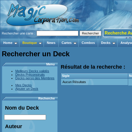
Recherche A
Rechercher une carte :
Home
Boutique
News
Cartes
Combos
Decks
Analys
Rechercher un Deck
Menu
Résultat de la recherche :
Meilleurs Decks validés
Decks Préconstruits
Sigle
N
Decks perso des Membres
Aucun Résultats
Mes Decks
Ajouter un Deck
Recherche
Nom du Deck
Auteur