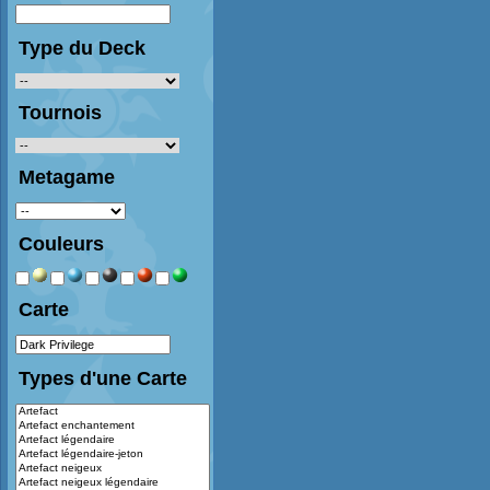
Type du Deck
Tournois
Metagame
Couleurs
Carte
Types d'une Carte