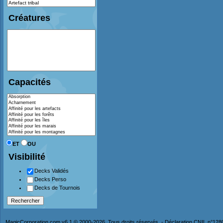
Créatures
Capacités
ET
OU
Visibilité
Decks Validés
Decks Perso
Decks de Tournois
MagicCorporation.com v6.1 © 2000-2026. Tous droits réservés. - Déclaration CNIL n°12