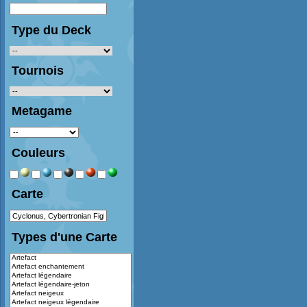
Type du Deck
Tournois
Metagame
Couleurs
Carte
Types d'une Carte