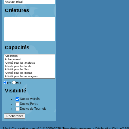
Créatures
Capacités
ET
OU
Visibilité
Decks Validés
Decks Perso
Decks de Tournois
MagicCorporation.com v6.1 © 2000-2026. Tous droits réservés. - Déclaration CNIL n°12