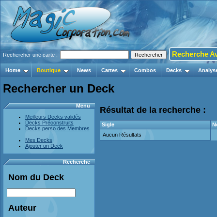
Recherche A
Rechercher une carte :
Home
Boutique
News
Cartes
Combos
Decks
Analys
Rechercher un Deck
Menu
Résultat de la recherche :
Meilleurs Decks validés
Decks Préconstruits
Sigle
N
Decks perso des Membres
Aucun Résultats
Mes Decks
Ajouter un Deck
Recherche
Nom du Deck
Auteur