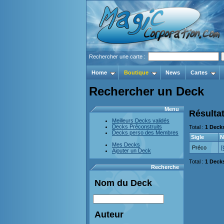
Rechercher une carte :
Home
Boutique
News
Cartes
Rechercher un Deck
Menu
Résultat
Meilleurs Decks validés
Decks Préconstruits
Total :
1 Deck
Decks perso des Membres
Sigle
Mes Decks
Préco
[
Ajouter un Deck
Total :
1 Deck
Recherche
Nom du Deck
Auteur