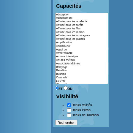
Capacités
ET
OU
Visibilité
Decks Validés
Decks Perso
Decks de Tournois