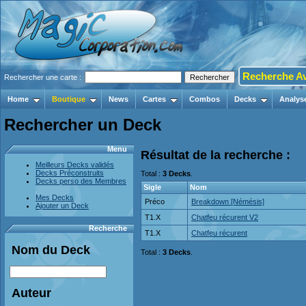
Recherche A
Rechercher une carte :
Home
Boutique
News
Cartes
Combos
Decks
Analys
Rechercher un Deck
Menu
Résultat de la recherche :
Meilleurs Decks validés
Decks Préconstruits
Total :
3 Decks
.
Decks perso des Membres
Sigle
Nom
Mes Decks
Préco
Breakdown [Némésis]
Ajouter un Deck
T1.X
Chatfeu récurent V2
Recherche
T1.X
Chatfeu récurent
Nom du Deck
Total :
3 Decks
.
Auteur