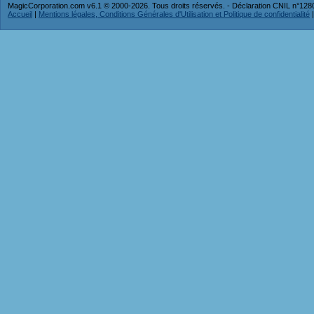
MagicCorporation.com v6.1 © 2000-2026. Tous droits réservés. - Déclaration CNIL n°12
Accueil
|
Mentions légales, Conditions Générales d'Utilisation et Politique de confidentialité