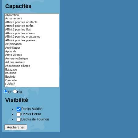
Capacités
ET
OU
Visibilité
Decks Validés
Decks Perso
Decks de Tournois