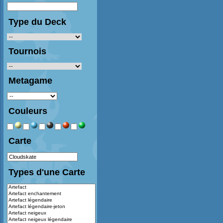
Type du Deck
Tournois
Metagame
Couleurs
Carte
Types d'une Carte