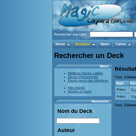
Rechercher une carte :
Home
Boutique
News
Cartes
Rechercher un Deck
Menu
Résultat
Meilleurs Decks validés
Decks Préconstruits
Total :
2 Deck
Decks perso des Membres
Sigle
No
Mes Decks
Préco
[Gu
Ajouter un Deck
Préco
[Pl
Recherche
Total :
2 Deck
Nom du Deck
Auteur