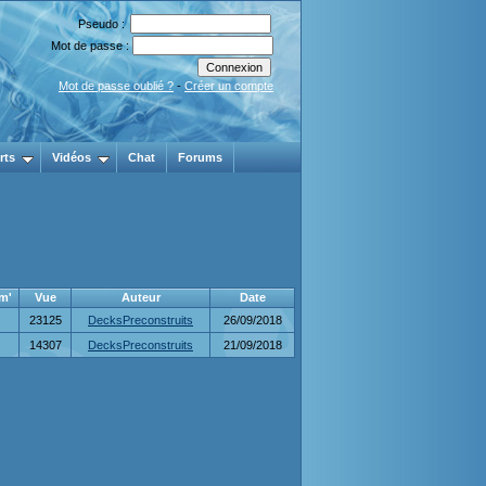
Pseudo :
Mot de passe :
Mot de passe oublié ?
-
Créer un compte
rts
Vidéos
Chat
Forums
m'
Vue
Auteur
Date
23125
DecksPreconstruits
26/09/2018
14307
DecksPreconstruits
21/09/2018