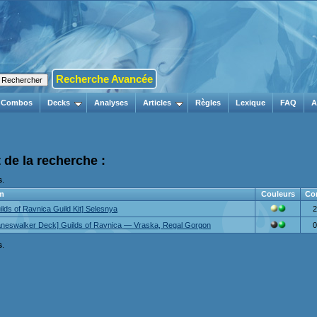
Recherche Avancée
Combos
Decks
Analyses
Articles
Règles
Lexique
FAQ
A
 de la recherche :
s
.
m
Couleurs
Co
ilds of Ravnica Guild Kit] Selesnya
2
aneswalker Deck] Guilds of Ravnica — Vraska, Regal Gorgon
0
s
.