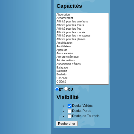
Capacités
ET
OU
Visibilité
Decks Validés
Decks Perso
Decks de Tournois