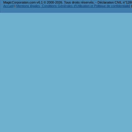
MagicCorporation.com v6.1 © 2000-2026. Tous droits réservés. - Déclaration CNIL n°12
Accueil
|
Mentions légales, Conditions Générales d'Utilisation et Politique de confidentialité