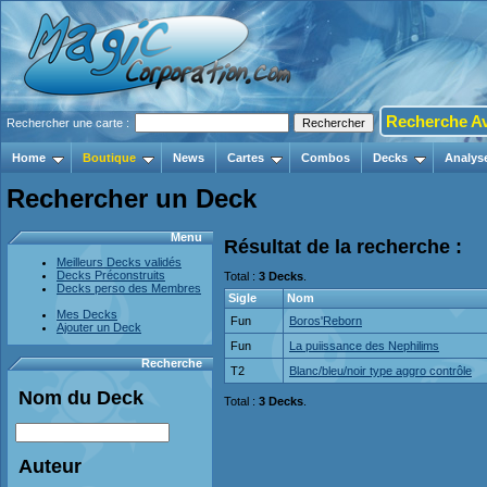
Recherche A
Rechercher une carte :
Home
Boutique
News
Cartes
Combos
Decks
Analys
Rechercher un Deck
Menu
Résultat de la recherche :
Meilleurs Decks validés
Decks Préconstruits
Total :
3 Decks
.
Decks perso des Membres
Sigle
Nom
Mes Decks
Fun
Boros'Reborn
Ajouter un Deck
Fun
La puiissance des Nephilims
Recherche
T2
Blanc/bleu/noir type aggro contrôle
Nom du Deck
Total :
3 Decks
.
Auteur