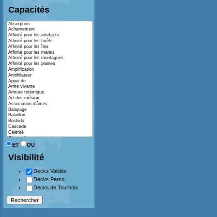
Capacités
ET
OU
Visibilité
Decks Validés
Decks Perso
Decks de Tournois