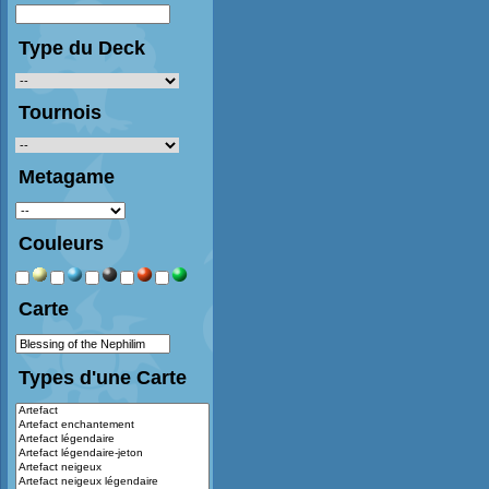
Type du Deck
Tournois
Metagame
Couleurs
Carte
Types d'une Carte