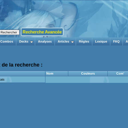
Recherche Avancée
Combos
Decks
Analyses
Articles
Règles
Lexique
FAQ
A
 de la recherche :
Nom
Couleurs
Com'
ats