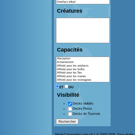
Créatures
Capacités
ET
OU
Visibilité
Decks Validés
Decks Perso
Decks de Tournois
MagicCorporation.com v6.1 © 2000-2026. Tous droits 