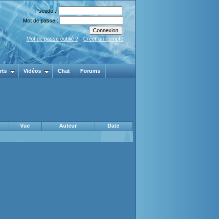
Pseudo :
Mot de passe :
Mot de passe oublié ?
-
Créer un compte
rts
Vidéos
Chat
Forums
Vue
Auteur
Date