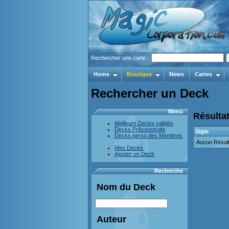
Rechercher une carte :
Home
Boutique
News
Cartes
Rechercher un Deck
Menu
Résultat
Meilleurs Decks validés
Decks Préconstruits
Sigle
Decks perso des Membres
Aucun Résult
Mes Decks
Ajouter un Deck
Recherche
Nom du Deck
Auteur