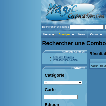
Rechercher une carte :
Home
Boutique
News
Cartes
Rechercher une Combo
Rubrique Combos
Résultat
Liste des Combos
Proposer une Combo
Aucun Résult
Recherche
Catégorie
Carte
Edition