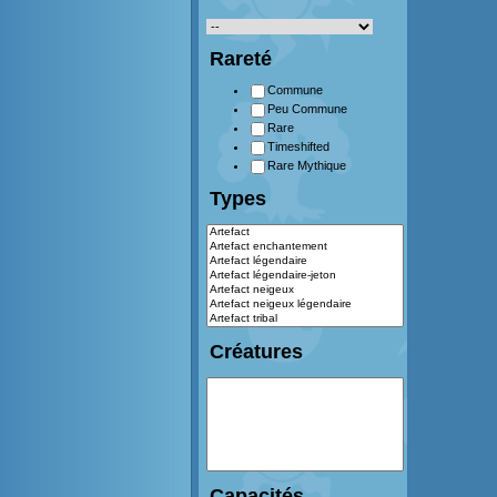
Rareté
Commune
Peu Commune
Rare
Timeshifted
Rare Mythique
Types
Créatures
Capacités