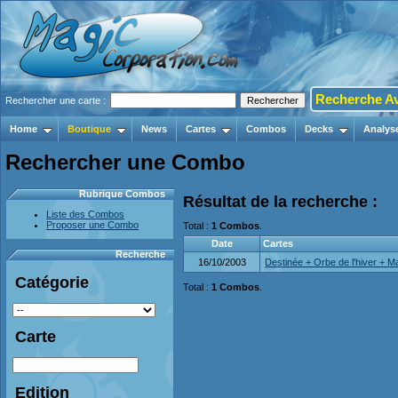
Recherche A
Rechercher une carte :
Home
Boutique
News
Cartes
Combos
Decks
Analys
Rechercher une Combo
Rubrique Combos
Résultat de la recherche :
Liste des Combos
Proposer une Combo
Total :
1 Combos
.
Date
Cartes
Recherche
16/10/2003
Destinée + Orbe de l'hiver + Ma
Catégorie
Total :
1 Combos
.
Carte
Edition