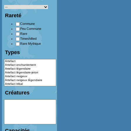
Rareté
Commune
Peu Commune
Rare
Timeshifted
Rare Mythique
Types
Créatures
Capacités