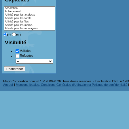
ET
OU
Visibilité
Validées
Refusées
MagicCorporation.com v6.1 © 2000-2026. Tous droits réservés. - Déclaration CNIL n°12
Accueil
|
Mentions légales, Conditions Générales d'Utilisation et Politique de confidentialité