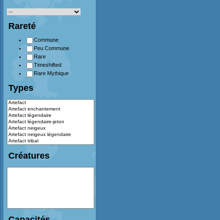
Rareté
Commune
Peu Commune
Rare
Timeshifted
Rare Mythique
Types
Créatures
Capacités