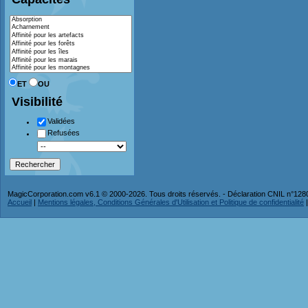
ET
OU
Visibilité
Validées
Refusées
MagicCorporation.com v6.1 © 2000-2026. Tous droits réservés. - Déclaration CNIL n°12
Accueil
|
Mentions légales, Conditions Générales d'Utilisation et Politique de confidentialité