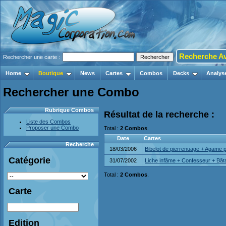
Recherche A
Rechercher une carte :
Home
Boutique
News
Cartes
Combos
Decks
Analys
Rechercher une Combo
Rubrique Combos
Résultat de la recherche :
Liste des Combos
Proposer une Combo
Total :
2 Combos
.
Date
Cartes
Recherche
18/03/2006
Bibelot de pierrenuage + Agame 
Catégorie
31/07/2002
Liche infâme + Confesseur + Bâ
Total :
2 Combos
.
Carte
Edition