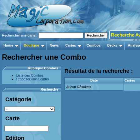
Recherche A
Rechercher une carte :
Home
Boutique
News
Cartes
Combos
Decks
Analys
Rechercher une Combo
Rubrique Combos
Résultat de la recherche :
Liste des Combos
Proposer une Combo
Date
Cartes
Aucun Résultats
Recherche
Catégorie
Carte
Edition