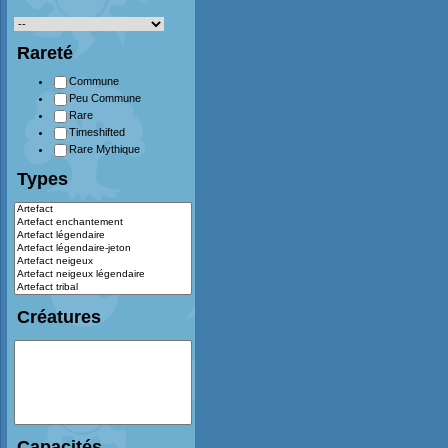
Rareté
Commune
Peu Commune
Rare
Timeshifted
Rare Mythique
Types
Créatures
Capacités