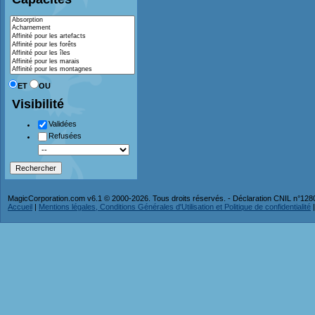
ET
OU
Visibilité
Validées
Refusées
MagicCorporation.com v6.1 © 2000-2026. Tous droits réservés. - Déclaration CNIL n°12
Accueil
|
Mentions légales, Conditions Générales d'Utilisation et Politique de confidentialité