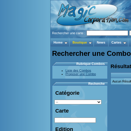
Rechercher une carte :
Home
Boutique
News
Cartes
Rechercher une Combo
Rubrique Combos
Résultat
Liste des Combos
Proposer une Combo
Aucun Résult
Recherche
Catégorie
Carte
Edition