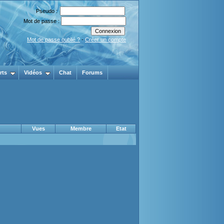
Pseudo :
Mot de passe :
Mot de passe oublié ?
-
Créer un compte
rts
Vidéos
Chat
Forums
Vues
Membre
Etat