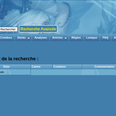
Recherche Avancée
Combos
Decks
Analyses
Articles
Règles
Lexique
FAQ
A
 de la recherche :
Date
Cartes
Couleurs
Commentaires
ats