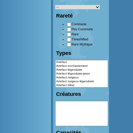
Rareté
Commune
Peu Commune
Rare
Timeshifted
Rare Mythique
Types
Créatures
Capacités