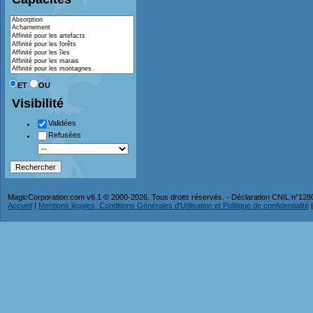
ET
OU
Visibilité
Validées
Refusées
MagicCorporation.com v6.1 © 2000-2026. Tous droits réservés. - Déclaration CNIL n°12
Accueil
|
Mentions légales, Conditions Générales d'Utilisation et Politique de confidentialité