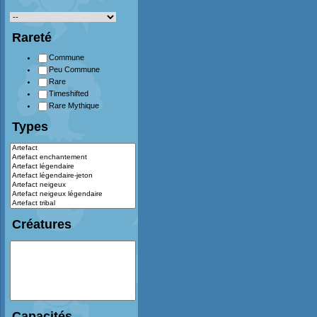
Rareté
Commune
Peu Commune
Rare
Timeshifted
Rare Mythique
Types
Créatures
Capacités