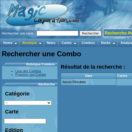
Recherche A
Rechercher une carte :
Home
Boutique
News
Cartes
Combos
Decks
Analys
Rechercher une Combo
Rubrique Combos
Résultat de la recherche :
Liste des Combos
Proposer une Combo
Date
Cartes
Aucun Résultats
Recherche
Catégorie
Carte
Edition