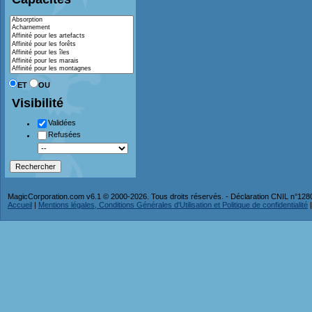
ET
OU
Visibilité
Validées
Refusées
MagicCorporation.com v6.1 © 2000-2026. Tous droits réservés. - Déclaration CNIL n°12
Accueil
|
Mentions légales, Conditions Générales d'Utilisation et Politique de confidentialité