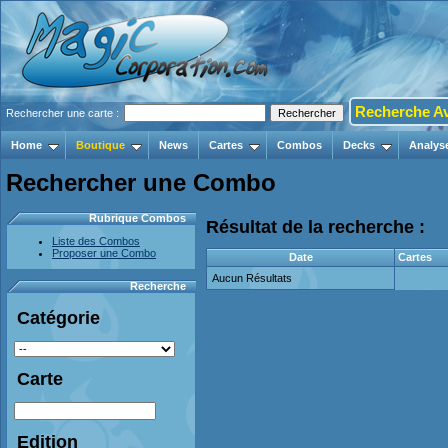
Recherche A
Rechercher une carte :
Home
Boutique
News
Cartes
Combos
Decks
Analys
Rechercher une Combo
Rubrique Combos
Résultat de la recherche :
Liste des Combos
Proposer une Combo
Date
Cartes
Aucun Résultats
Recherche
Catégorie
Carte
Edition