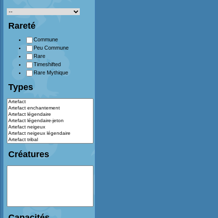
Rareté
Commune
Peu Commune
Rare
Timeshifted
Rare Mythique
Types
Créatures
Capacités