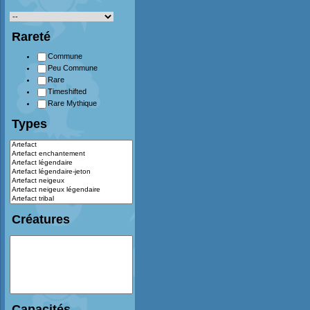
Rareté
Commune
Peu Commune
Rare
Timeshifted
Rare Mythique
Types
Créatures
Capacités