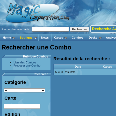
Recherche A
Rechercher une carte :
Home
Boutique
News
Cartes
Combos
Decks
Analys
Rechercher une Combo
Rubrique Combos
Résultat de la recherche :
Liste des Combos
Proposer une Combo
Date
Cartes
Aucun Résultats
Recherche
Catégorie
Carte
Edition