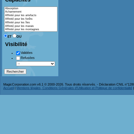
ET
OU
Visibilité
Validées
Refusées
MagicCorporation.com v6.1 © 2000-2026. Tous droits réservés. - Déclaration CNIL n°12
Accueil
|
Mentions légales, Conditions Générales d'Utilisation et Politique de confidentialité