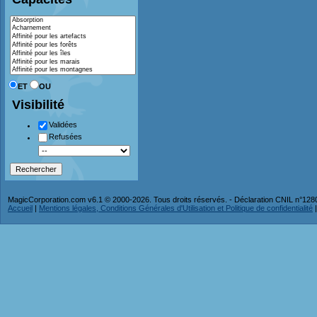
ET
OU
Visibilité
Validées
Refusées
MagicCorporation.com v6.1 © 2000-2026. Tous droits réservés. - Déclaration CNIL n°12
Accueil
|
Mentions légales, Conditions Générales d'Utilisation et Politique de confidentialité