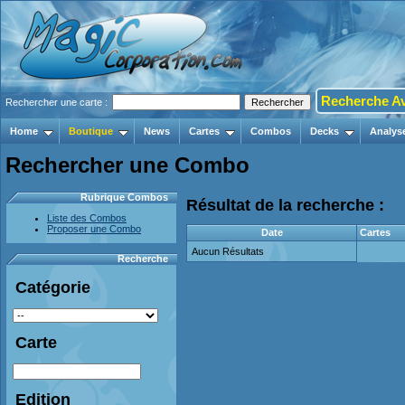
Recherche A
Rechercher une carte :
Home
Boutique
News
Cartes
Combos
Decks
Analys
Rechercher une Combo
Rubrique Combos
Résultat de la recherche :
Liste des Combos
Proposer une Combo
Date
Cartes
Aucun Résultats
Recherche
Catégorie
Carte
Edition