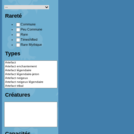
Rareté
Commune
Peu Commune
Rare
Timeshifted
Rare Mythique
Types
Créatures
Capacités