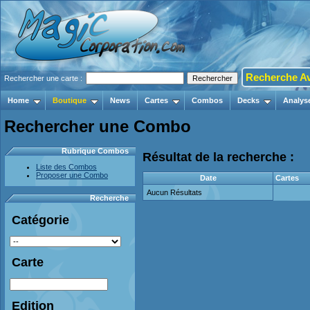
Recherche A
Rechercher une carte :
Home
Boutique
News
Cartes
Combos
Decks
Analys
Rechercher une Combo
Rubrique Combos
Résultat de la recherche :
Liste des Combos
Proposer une Combo
Date
Cartes
Aucun Résultats
Recherche
Catégorie
Carte
Edition