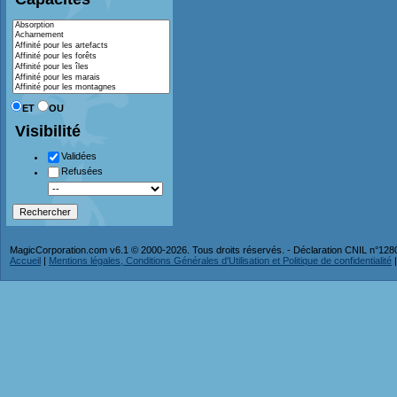
ET
OU
Visibilité
Validées
Refusées
MagicCorporation.com v6.1 © 2000-2026. Tous droits réservés. - Déclaration CNIL n°12
Accueil
|
Mentions légales, Conditions Générales d'Utilisation et Politique de confidentialité