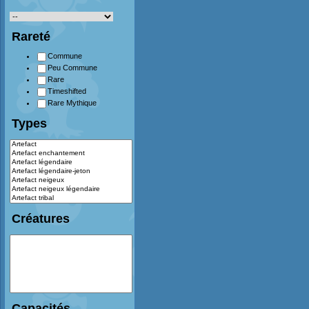
Rareté
Commune
Peu Commune
Rare
Timeshifted
Rare Mythique
Types
Créatures
Capacités