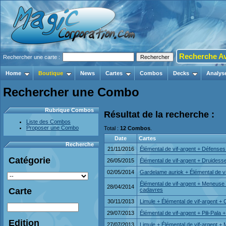
Recherche A
Rechercher une carte :
Home
Boutique
News
Cartes
Combos
Decks
Analys
Rechercher une Combo
Rubrique Combos
Résultat de la recherche :
Liste des Combos
Proposer une Combo
Total :
12 Combos
.
Date
Cartes
Recherche
21/11/2016
Élémental de vif-argent + Défenses
Catégorie
26/05/2015
Élémental de vif-argent + Druides
02/05/2014
Gardelame auriok + Élémental de v
Élémental de vif-argent + Meneus
28/04/2014
Carte
cadavres
30/11/2013
Limule + Élémental de vif-argent +
29/07/2013
Élémental de vif-argent + Pili-Pala
Edition
27/07/2013
Limule + Élémental de vif-argent + 