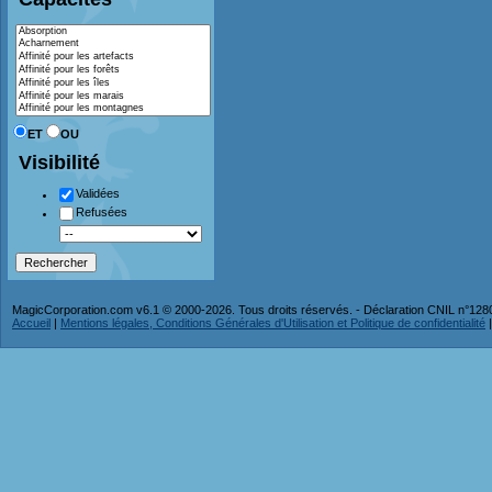
ET
OU
Visibilité
Validées
Refusées
MagicCorporation.com v6.1 © 2000-2026. Tous droits réservés. - Déclaration CNIL n°12
Accueil
|
Mentions légales, Conditions Générales d'Utilisation et Politique de confidentialité