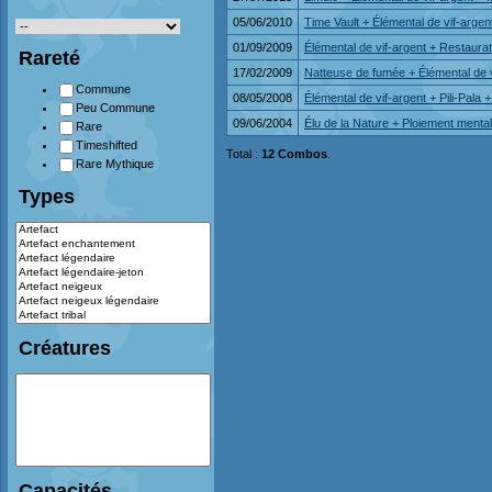
05/06/2010
Time Vault + Élémental de vif-arg
01/09/2009
Élémental de vif-argent + Restaura
Rareté
17/02/2009
Natteuse de fumée + Élémental de vi
Commune
08/05/2008
Élémental de vif-argent + Pili-Pala 
Peu Commune
09/06/2004
Élu de la Nature + Ploiement mental
Rare
Timeshifted
Total :
12 Combos
.
Rare Mythique
Types
Créatures
Capacités