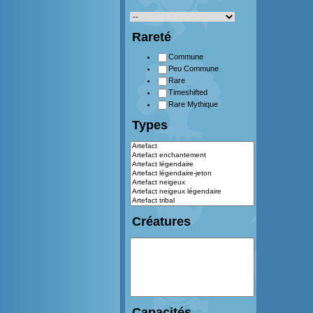
Rareté
Commune
Peu Commune
Rare
Timeshifted
Rare Mythique
Types
Créatures
Capacités