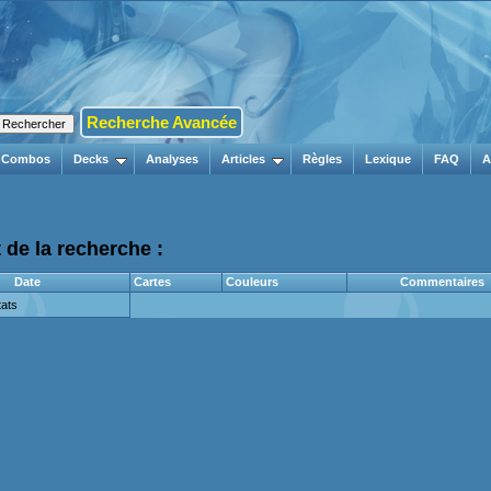
Recherche Avancée
Combos
Decks
Analyses
Articles
Règles
Lexique
FAQ
A
 de la recherche :
Date
Cartes
Couleurs
Commentaires
ats