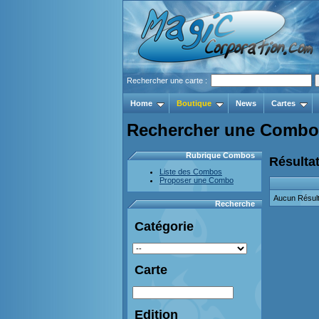
Rechercher une carte :
Home
Boutique
News
Cartes
Rechercher une Combo
Rubrique Combos
Résultat
Liste des Combos
Proposer une Combo
Aucun Résult
Recherche
Catégorie
Carte
Edition