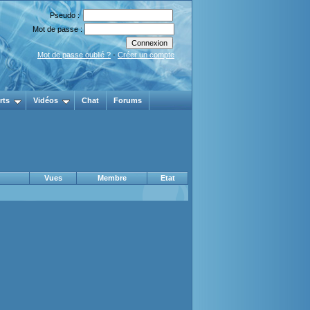
Pseudo :
Mot de passe :
Mot de passe oublié ?
-
Créer un compte
rts
Vidéos
Chat
Forums
Vues
Membre
Etat