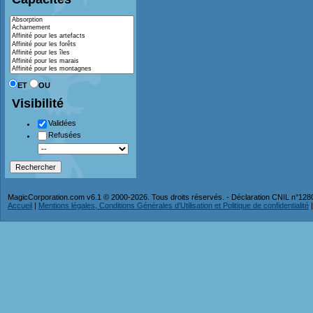
ET
OU
Visibilité
Validées
Refusées
MagicCorporation.com v6.1 © 2000-2026. Tous droits réservés. - Déclaration CNIL n°12
Accueil
|
Mentions légales, Conditions Générales d'Utilisation et Politique de confidentialité