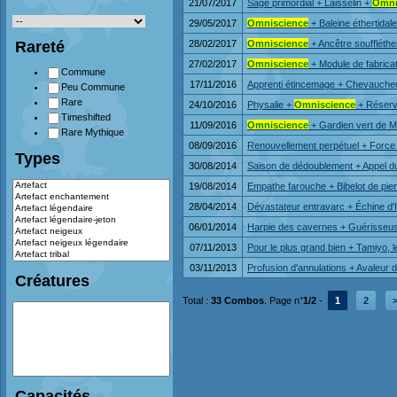
21/07/2017
Sage primordial + Laisselin +
Omni
29/05/2017
Omniscience
+ Baleine éthertida
Rareté
28/02/2017
Omniscience
+ Ancêtre souffléther
27/02/2017
Omniscience
+ Module de fabricat
Commune
17/11/2016
Apprenti étincemage + Chevaucheur
Peu Commune
Rare
24/10/2016
Physalie +
Omniscience
+ Réservo
Timeshifted
11/09/2016
Omniscience
+ Gardien vert de M
Rare Mythique
08/09/2016
Renouvellement perpétuel + Force
Types
30/08/2014
Saison de dédoublement + Appel d
19/08/2014
Empathe farouche + Bibelot de pi
28/04/2014
Dévastateur entravarc + Échine d'
06/01/2014
Harpie des cavernes + Guérisseus
07/11/2013
Pour le plus grand bien + Tamiyo, l
03/11/2013
Profusion d'annulations + Avaleur
Créatures
Total :
33 Combos
. Page n°
1/2
-
1
2
Capacités