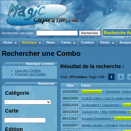
Recherche A
Rechercher une carte :
Home
Boutique
News
Cartes
Combos
Decks
Analys
Rechercher une Combo
Rubrique Combos
Résultat de la recherche :
Liste des Combos
Proposer une Combo
Total :
33 Combos
. Page n°
1/2
-
1
2
Recherche
Date
Cartes
10/12/2019
Omniscience
+ Yaugzebul, médeci
Catégorie
08/11/2019
Drakôn criard + Lion à crinière bl
22/01/2019
Scribouillard + Claquement +
Omni
Carte
16/01/2019
Claquement + Mur mnémonique +
04/12/2017
Arcanis l'Omnipotent +
Omniscien
15/11/2017
Mentor sorcier + Emrakul, Déchir
Edition