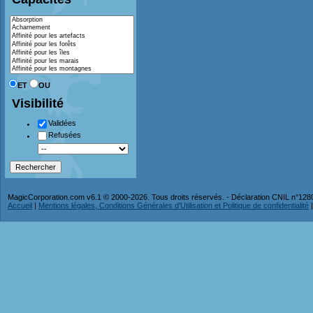
ET
OU
Visibilité
Validées
Refusées
MagicCorporation.com v6.1 © 2000-2026. Tous droits réservés. - Déclaration CNIL n°12
Accueil
|
Mentions légales, Conditions Générales d'Utilisation et Politique de confidentialité