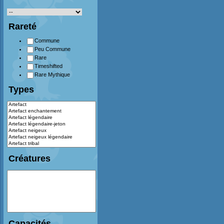
Rareté
Commune
Peu Commune
Rare
Timeshifted
Rare Mythique
Types
Créatures
Capacités