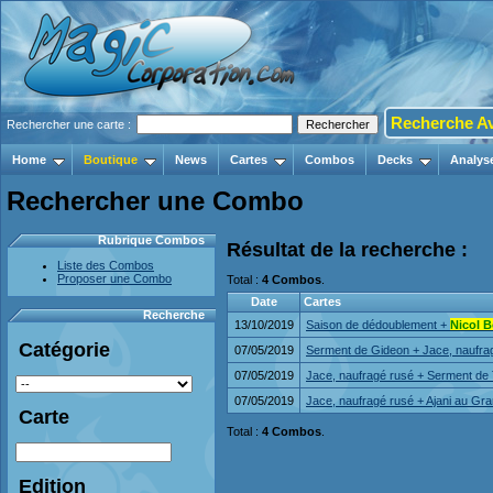
Recherche A
Rechercher une carte :
Home
Boutique
News
Cartes
Combos
Decks
Analys
Rechercher une Combo
Rubrique Combos
Résultat de la recherche :
Liste des Combos
Proposer une Combo
Total :
4 Combos
.
Date
Cartes
Recherche
13/10/2019
Saison de dédoublement +
Nicol B
Catégorie
07/05/2019
Serment de Gideon + Jace, naufra
07/05/2019
Jace, naufragé rusé + Serment de 
07/05/2019
Jace, naufragé rusé + Ajani au G
Carte
Total :
4 Combos
.
Edition