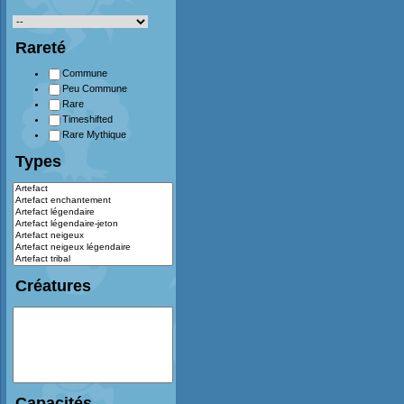
Rareté
Commune
Peu Commune
Rare
Timeshifted
Rare Mythique
Types
Créatures
Capacités