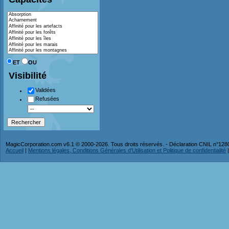
ET
OU
Visibilité
Validées
Refusées
MagicCorporation.com v6.1 © 2000-2026. Tous droits réservés. - Déclaration CNIL n°12
Accueil
|
Mentions légales, Conditions Générales d'Utilisation et Politique de confidentialité