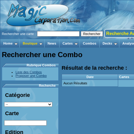
Recherche A
Rechercher une carte :
Home
Boutique
News
Cartes
Combos
Decks
Analys
Rechercher une Combo
Rubrique Combos
Résultat de la recherche :
Liste des Combos
Proposer une Combo
Date
Cartes
Aucun Résultats
Recherche
Catégorie
Carte
Edition