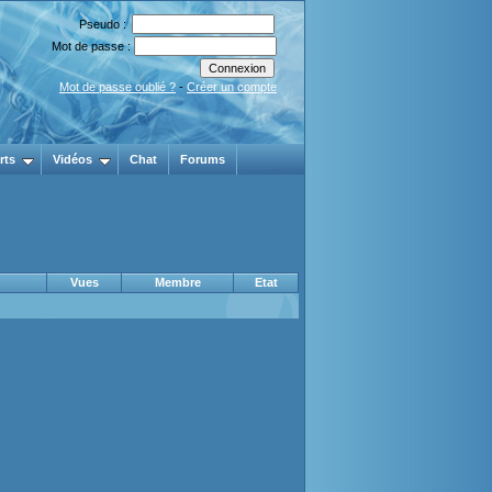
Pseudo :
Mot de passe :
Mot de passe oublié ?
-
Créer un compte
rts
Vidéos
Chat
Forums
Vues
Membre
Etat