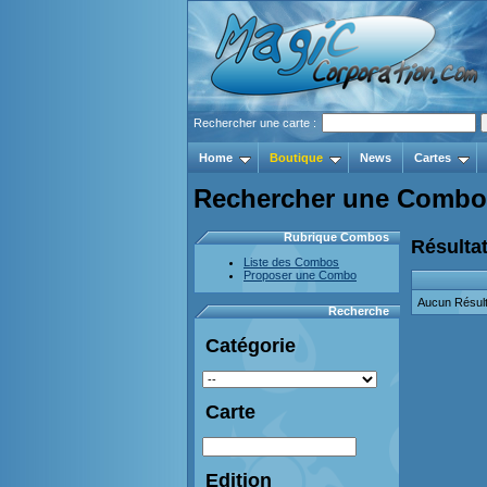
Rechercher une carte :
Home
Boutique
News
Cartes
Rechercher une Combo
Rubrique Combos
Résultat
Liste des Combos
Proposer une Combo
Aucun Résult
Recherche
Catégorie
Carte
Edition