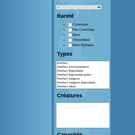
Rareté
Commune
Peu Commune
Rare
Timeshifted
Rare Mythique
Types
Créatures
Capacités