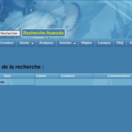
Recherche Avancée
Combos
Decks
Analyses
Articles
Règles
Lexique
FAQ
A
 de la recherche :
Date
Cartes
Couleurs
Commentaires
ats