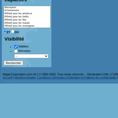
ET
OU
Visibilité
Validées
Refusées
MagicCorporation.com v6.1 © 2000-2026. Tous droits réservés. - Déclaration CNIL n°12
Accueil
|
Mentions légales, Conditions Générales d'Utilisation et Politique de confidentialité