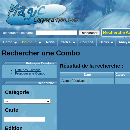
Recherche A
Rechercher une carte :
Home
Boutique
News
Cartes
Combos
Decks
Analys
Rechercher une Combo
Rubrique Combos
Résultat de la recherche :
Liste des Combos
Proposer une Combo
Date
Cartes
Aucun Résultats
Recherche
Catégorie
Carte
Edition