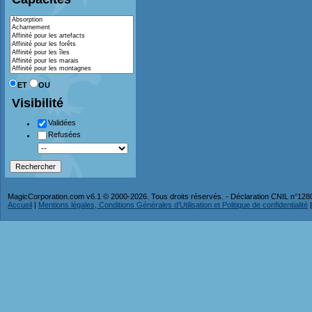
ET
OU
Visibilité
Validées
Refusées
MagicCorporation.com v6.1 © 2000-2026. Tous droits réservés. - Déclaration CNIL n°12
Accueil
|
Mentions légales, Conditions Générales d'Utilisation et Politique de confidentialité