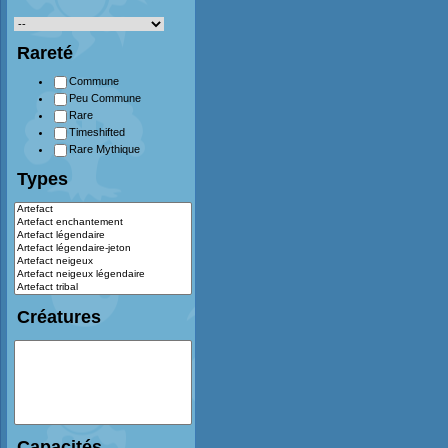
Rareté
Commune
Peu Commune
Rare
Timeshifted
Rare Mythique
Types
Créatures
Capacités