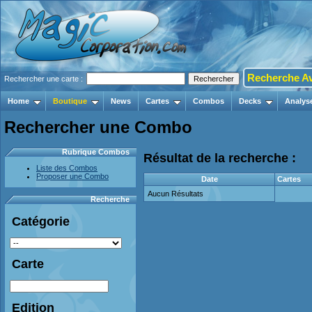
Recherche A
Rechercher une carte :
Home
Boutique
News
Cartes
Combos
Decks
Analys
Rechercher une Combo
Rubrique Combos
Résultat de la recherche :
Liste des Combos
Proposer une Combo
Date
Cartes
Aucun Résultats
Recherche
Catégorie
Carte
Edition