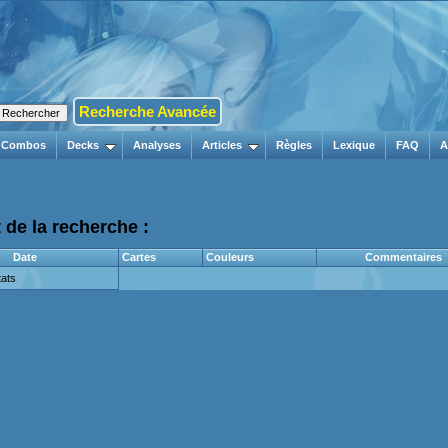
Recherche Avancée
Combos
Decks
Analyses
Articles
Règles
Lexique
FAQ
A
 de la recherche :
Date
Cartes
Couleurs
Commentaires
ats