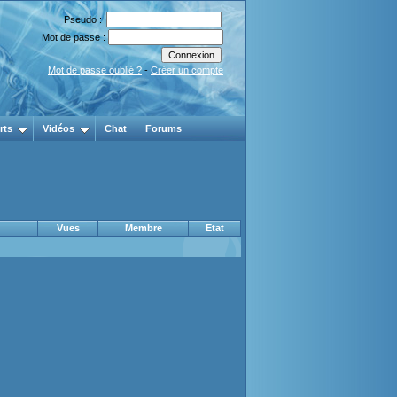
Pseudo :
Mot de passe :
Mot de passe oublié ?
-
Créer un compte
rts
Vidéos
Chat
Forums
Vues
Membre
Etat