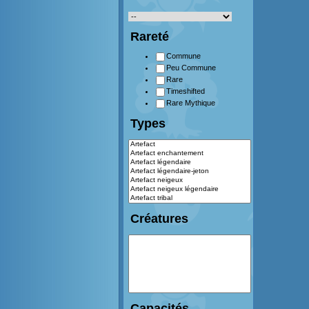
Rareté
Commune
Peu Commune
Rare
Timeshifted
Rare Mythique
Types
Créatures
Capacités