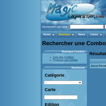
Rechercher une carte :
Home
Boutique
News
Cartes
Rechercher une Combo
Rubrique Combos
Résultat
Liste des Combos
Proposer une Combo
Aucun Résult
Recherche
Catégorie
Carte
Edition