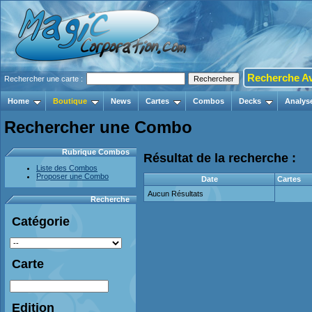
Recherche A
Rechercher une carte :
Home
Boutique
News
Cartes
Combos
Decks
Analys
Rechercher une Combo
Rubrique Combos
Résultat de la recherche :
Liste des Combos
Proposer une Combo
Date
Cartes
Aucun Résultats
Recherche
Catégorie
Carte
Edition