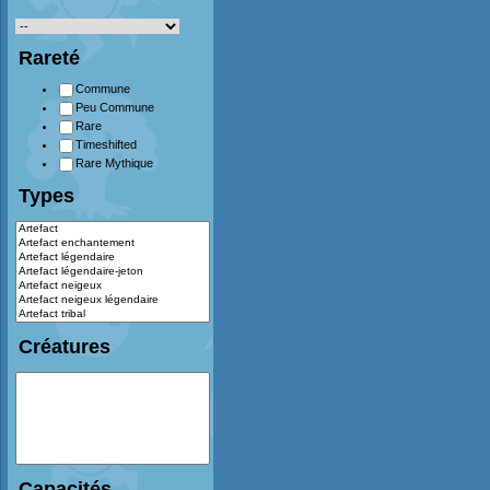
Rareté
Commune
Peu Commune
Rare
Timeshifted
Rare Mythique
Types
Créatures
Capacités