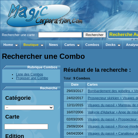
Recherche A
Rechercher une carte :
Home
Boutique
News
Cartes
Combos
Decks
Analys
Rechercher une Combo
Rubrique Combos
Résultat de la recherche :
Liste des Combos
Proposer une Combo
Total :
9 Combos
.
Date
Cartes
Recherche
29/03/2017
Bombardement des gobelins + Vis
Catégorie
24/02/2017
Prospecteur skirkien + Visages d
12/11/2015
Visages du passé + Manteau de 
16/07/2006
Valkyrie d'Adarkar + Ange de mis
Carte
02/03/2005
Visages du passé + Prospecteur ski
29/09/2004
Visages du passé + Ronge-moell
04/04/2004
Visages du passé + Canaliseur de
Edition