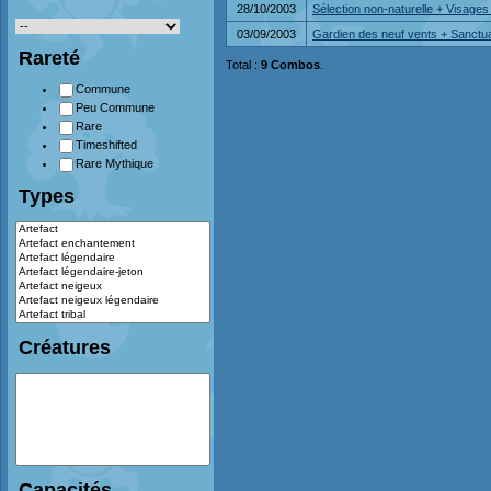
28/10/2003
Sélection non-naturelle + Visages
03/09/2003
Gardien des neuf vents + Sanctu
Rareté
Total :
9 Combos
.
Commune
Peu Commune
Rare
Timeshifted
Rare Mythique
Types
Créatures
Capacités