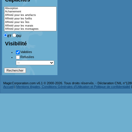
ET
OU
Visibilité
Validées
Refusées
MagicCorporation.com v6.1 © 2000-2026. Tous droits réservés. - Déclaration CNIL n°12
Accueil
|
Mentions légales, Conditions Générales d'Utilisation et Politique de confidentialité