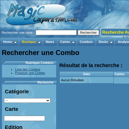
Recherche A
Rechercher une carte :
Home
Boutique
News
Cartes
Combos
Decks
Analys
Rechercher une Combo
Rubrique Combos
Résultat de la recherche :
Liste des Combos
Proposer une Combo
Date
Cartes
Aucun Résultats
Recherche
Catégorie
Carte
Edition