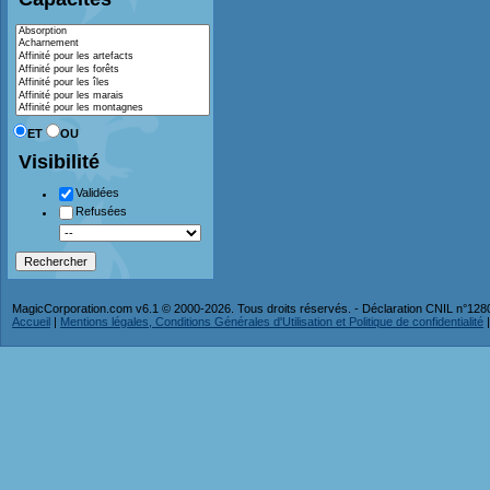
ET
OU
Visibilité
Validées
Refusées
MagicCorporation.com v6.1 © 2000-2026. Tous droits réservés. - Déclaration CNIL n°12
Accueil
|
Mentions légales, Conditions Générales d'Utilisation et Politique de confidentialité