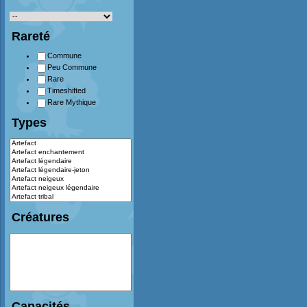
Rareté
Commune
Peu Commune
Rare
Timeshifted
Rare Mythique
Types
Créatures
Capacités