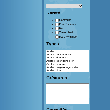
Rareté
Commune
Peu Commune
Rare
Timeshifted
Rare Mythique
Types
Créatures
Capacités