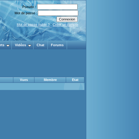
Pseudo :
Mot de passe :
Mot de passe oublié ?
-
Créer un compte
rts
Vidéos
Chat
Forums
Vues
Membre
Etat