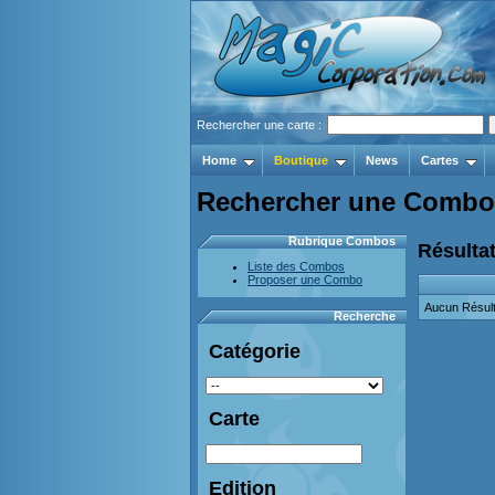
Rechercher une carte :
Home
Boutique
News
Cartes
Rechercher une Combo
Rubrique Combos
Résultat
Liste des Combos
Proposer une Combo
Aucun Résult
Recherche
Catégorie
Carte
Edition