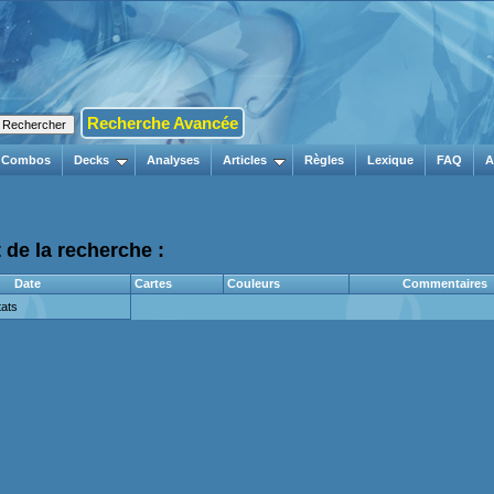
Recherche Avancée
Combos
Decks
Analyses
Articles
Règles
Lexique
FAQ
A
 de la recherche :
Date
Cartes
Couleurs
Commentaires
ats